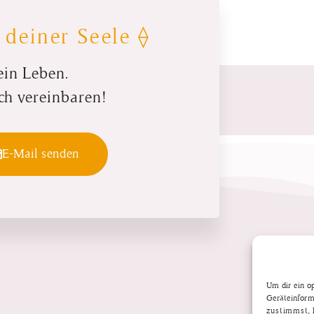
 deiner Seele ⟠
ein Leben.
ch vereinbaren!
E-Mail senden
Um dir ein o
Geräteinform
zustimmst, k