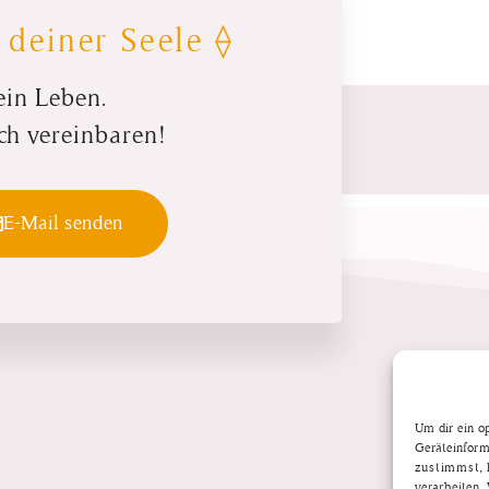
 deiner Seele ⟠
ein Leben.
ch vereinbaren!
E-Mail senden
Um dir ein o
Geräteinform
zustimmst, k
verarbeiten.